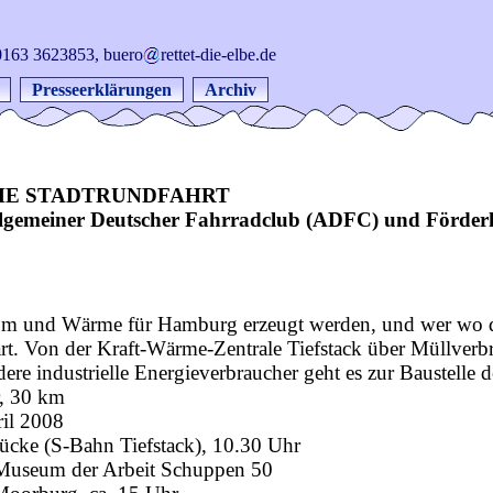
: 0163 3623853, buero
rettet-die-elbe.de
Presseerklärungen
Archiv
HE STADTRUNDFAHRT
llgemeiner Deutscher Fahrradclub (ADFC) und Förderkr
m und Wärme für Hamburg erzeugt werden, und wer wo die
ärt. Von der Kraft-Wärme-Zentrale Tiefstack über Müllver
dere industrielle Energieverbraucher geht es zur Baustelle
, 30 km
ril 2008
brücke (S-Bahn Tiefstack), 10.30 Uhr
Museum der Arbeit Schuppen 50