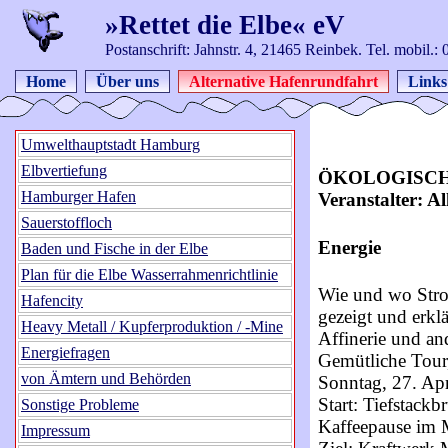
»Rettet die Elbe« eV
Postanschrift: Jahnstr. 4, 21465 Reinbek. Tel. mobil.
Home
Über uns
Alternative Hafenrundfahrt
Links
Umwelthauptstadt Hamburg
Elbvertiefung
ÖKOLOGISC
Hamburger Hafen
Veranstalter: A
Sauerstoffloch
Energie
Baden und Fische in der Elbe
Plan für die Elbe Wasserrahmenrichtlinie
Wie und wo Stro
Hafencity
gezeigt und erkl
Heavy Metall / Kupferproduktion / -Mine
Affinerie und an
Energiefragen
Gemütliche Tour
von Ämtern und Behörden
Sonntag, 27. Ap
Start: Tiefstack
Sonstige Probleme
Kaffeepause im 
Impressum