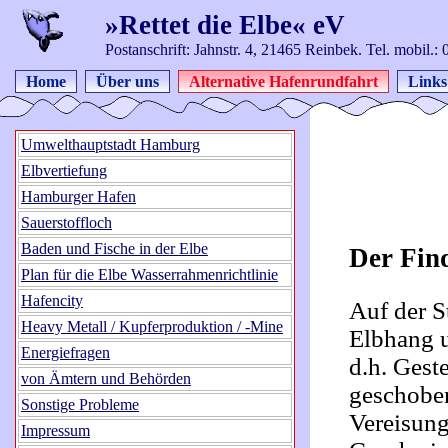
»Rettet die Elbe« eV
Postanschrift: Jahnstr. 4, 21465 Reinbek. Tel. mobil.
Home
Über uns
Alternative Hafenrundfahrt
Links
Umwelthauptstadt Hamburg
Elbvertiefung
Hamburger Hafen
Sauerstoffloch
Baden und Fische in der Elbe
Der Fin
Plan für die Elbe Wasserrahmenrichtlinie
Hafencity
Auf der S
Heavy Metall / Kupferproduktion / -Mine
Elbhang u
Energiefragen
d.h. Geste
von Ämtern und Behörden
geschoben
Sonstige Probleme
Vereisung
Impressum