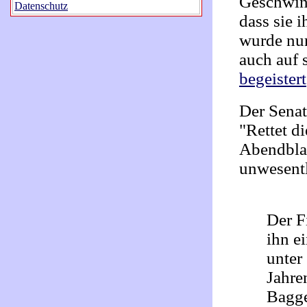
Geschwind
Datenschutz
dass sie i
wurde nun
auch auf 
begeistert
Der Senat
"Rettet d
Abendblat
unwesent
Der F
ihn e
unter
Jahre
Bagge