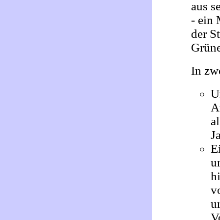
aus s
- ein
der St
Grüne
In zw
U
A
a
J
E
u
h
v
u
V