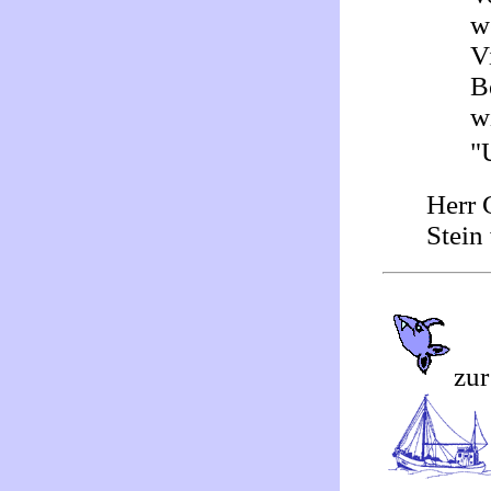
w
V
B
w
"
Herr 
Stein 
zur