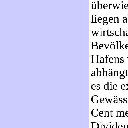
überwie
liegen 
wirtsch
Bevölke
Hafens
abhängt,
es die e
Gewässe
Cent me
Dividen