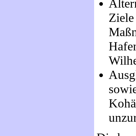
Alter
Ziele
Maßn
Hafen
Wilh
Ausg
sowie
Kohä
unzur