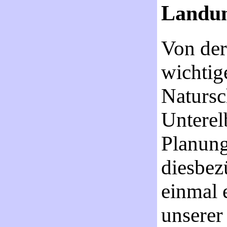
Landun
Von der
wichtig
Natursc
Unterel
Planung
diesbez
einmal 
unserer