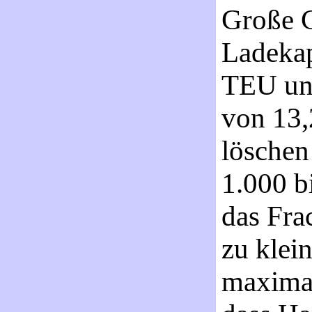
Große C
Ladekap
TEU und
von 13,
löschen
1.000 b
das Fra
zu klei
maximal