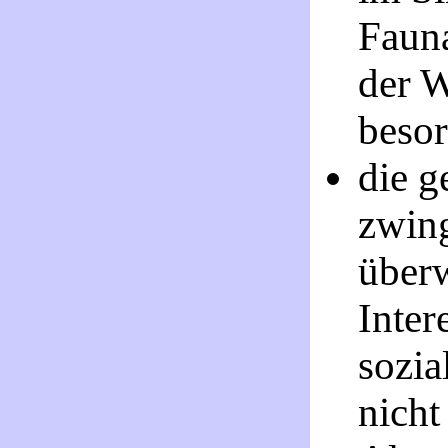
Fauna
der W
besor
die g
zwin
überw
Inter
sozia
nicht