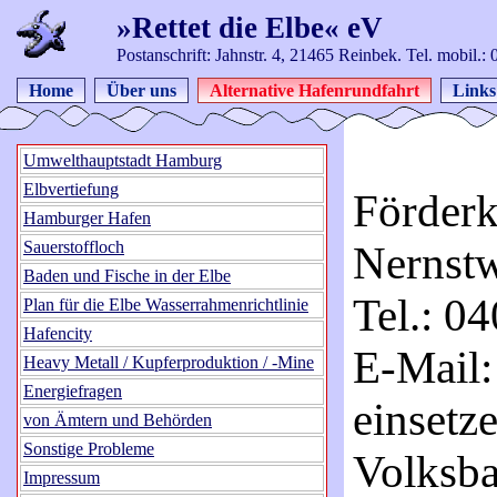
»Rettet die Elbe« eV
Postanschrift: Jahnstr. 4, 21465 Reinbek. Tel. mobil.
Home
Über uns
Alternative Hafenrundfahrt
Links
Umwelthauptstadt Hamburg
Elbvertiefung
Förderk
Hamburger Hafen
Sauerstoffloch
Nernst
Baden und Fische in der Elbe
Tel.: 04
Plan für die Elbe Wasserrahmenrichtlinie
Hafencity
E-Mail:
Heavy Metall / Kupferproduktion / -Mine
Energiefragen
einsetze
von Ämtern und Behörden
Sonstige Probleme
Volksb
Impressum