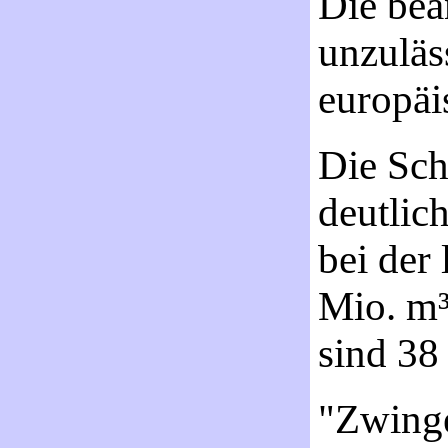
Die bea
unzuläs
europäi
Die Sch
deutlic
bei der 
Mio. m³
sind 38
"Zwing