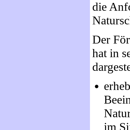
die Anf
Natursc
Der För
hat in 
dargeste
erheb
Beein
Natur
im Si