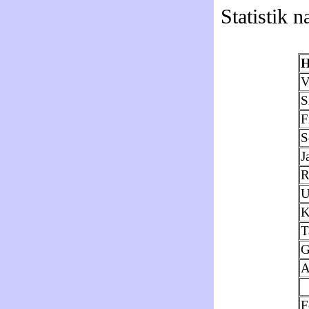
Statistik 
H
V
S
F
S
J
R
K
T
G
A
F