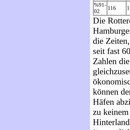
%91-
116
1
02
Die Rotter
Hamburger 
die Zeiten
seit fast 6
Zahlen di
gleichzuse
ökonomisc
können de
Häfen abz
zu keinem
Hinterlan