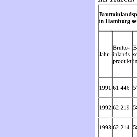
Bruttoinlandsp
in Hamburg sei
Brutto-
B
Jahr
inlands-
s
produkt
i
1991
61 446
5
1992
62 219
5
1993
62 214
5