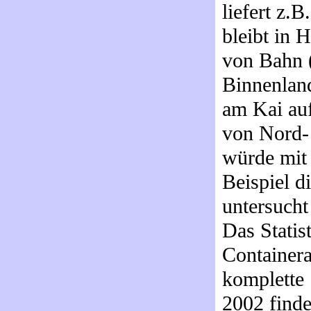
liefert z.
bleibt in 
von Bahn 
Binnenland
am Kai auf
von Nord- 
würde mit 
Beispiel d
untersucht
Das Statis
Container
komplette 
2002 find