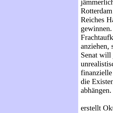
jämmerlich
Rotterdam 
Reiches Ha
gewinnen. 
Frachtauf
anziehen, 
Senat wil
unrealistis
finanziell
die Existe
abhängen.
erstellt O