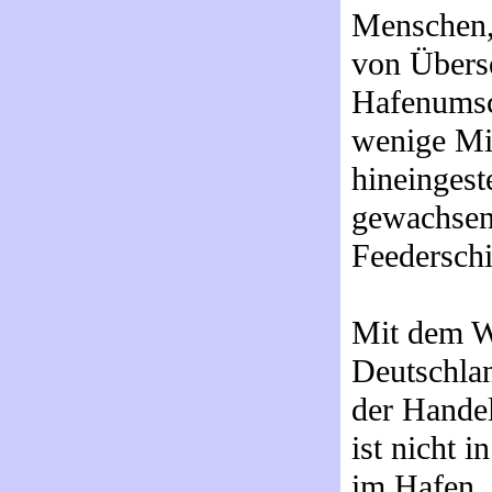
Menschen,
von Überse
Hafenumsch
wenige Min
hineingest
gewachsen
Feedersch
Mit dem W
Deutschlan
der Hande
ist nicht
im Hafen.