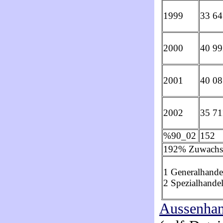
1999
33 64
2000
40 99
2001
40 08
2002
35 71
%90_02
152
192% Zuwachs 
1 Generalhande
2 Spezialhande
Aussenhan