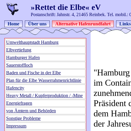
»Rettet die Elbe« eV
Postanschrift: Jahnstr. 4, 21465 Reinbek. Tel. mobil.
Home
Über uns
Alternative Hafenrundfahrt
Links
Umwelthauptstadt Hamburg
Elbvertiefung
Hamburger Hafen
Sauerstoffloch
"Hamburg w
Baden und Fische in der Elbe
Plan für die Elbe Wasserrahmenrichtlinie
im Contain
Hafencity
zunehmend
Heavy Metall / Kupferproduktion / -Mine
Präsident
Energiefragen
von Ämtern und Behörden
dem Hambu
Sonstige Probleme
der Jahre
Impressum