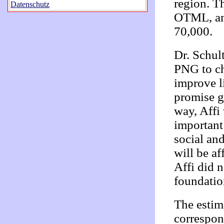
region. T
Datenschutz
OTML, and
70,000.
Dr. Schult
PNG to ch
improve li
promise g
way, Affi 
important
social an
will be af
Affi did 
foundation
The estima
correspon