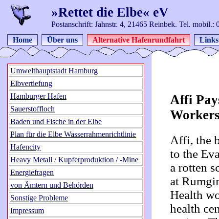
»Rettet die Elbe« eV
Postanschrift: Jahnstr. 4, 21465 Reinbek. Tel. mobil.
Home
Über uns
Alternative Hafenrundfahrt
Links
Umwelthauptstadt Hamburg
Elbvertiefung
Hamburger Hafen
Affi Pay
Sauerstoffloch
Workers
Baden und Fische in der Elbe
Plan für die Elbe Wasserrahmenrichtlinie
Affi, the
Hafencity
to the Ev
Heavy Metall / Kupferproduktion / -Mine
a rotten s
Energiefragen
at Rumgin
von Ämtern und Behörden
Health wo
Sonstige Probleme
health cen
Impressum