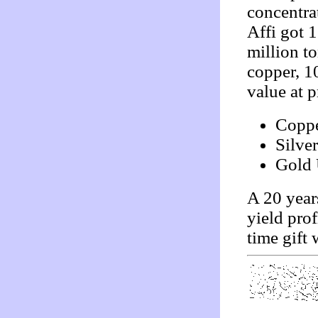
concentra
Affi got 1
million t
copper, 10
value at 
Coppe
Silve
Gold 
A 20 year
yield pro
time gift