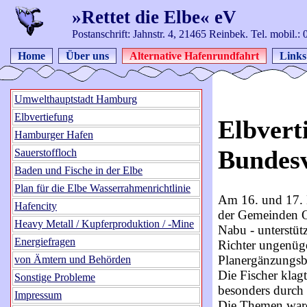
»Rettet die Elbe« eV
Postanschrift: Jahnstr. 4, 21465 Reinbek. Tel. mobil.
Home
Über uns
Alternative Hafenrundfahrt
Links
Umwelthauptstadt Hamburg
Elbvertiefung
Elbvert
Hamburger Hafen
Bundesv
Sauerstoffloch
Baden und Fische in der Elbe
Plan für die Elbe Wasserrahmenrichtlinie
Am 16. und 17. 
Hafencity
der Gemeinden O
Heavy Metall / Kupferproduktion / -Mine
Nabu - unterstüt
Energiefragen
Richter ungenüg
Planergänzungsb
von Ämtern und Behörden
Die Fischer klag
Sonstige Probleme
besonders durch 
Impressum
Die Themen waren