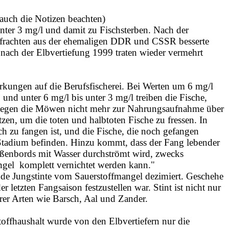
e auch die Notizen beachten)
ter 3 mg/l und damit zu Fischsterben. Nach der
frachten aus der ehemaligen DDR und CSSR besserte
h nach der Elbvertiefung 1999 traten wieder vermehrt
kungen auf die Berufsfischerei. Bei Werten um 6 mg/l
 und unter 6 mg/l bis unter 3 mg/l treiben die Fische,
fliegen die Möwen nicht mehr zur Nahrungsaufnahme über
en, um die toten und halbtoten Fische zu fressen. In
sch zu fangen ist, und die Fische, die noch gefangen
n Stadium befinden. Hinzu kommt, dass der Fang lebender
außenbords mit Wasser durchströmt wird, zwecks
ngel komplett vernichtet werden kann."
e Jungstinte vom Sauerstoffmangel dezimiert. Geschehe
r letzten Fangsaison festzustellen war. Stint ist nicht nur
erer Arten wie Barsch, Aal und Zander.
toffhaushalt wurde von den Elbvertiefern nur die