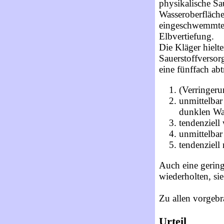
physikalische Sa
Wasseroberfläche
eingeschwemmte A
Elbvertiefung.
Die Kläger hielt
Sauerstoffversor
eine fünffach ab
(Verringeru
unmittelbar
dunklen Wa
tendenziel
unmittelba
tendenziel
Auch eine gering
wiederholten, sie
Zu allen vorgeb
Urteil