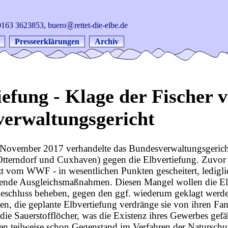
: 0163 3623853, buero
rettet-die-elbe.de
Presseerklärungen
Archiv
iefung - Klage der Fischer 
erwaltungsgericht
November 2017 verhandelte das Bundesverwaltungsgericht
tterndorf und Cuxhaven) gegen die Elbvertiefung. Zuvo
zt vom WWF - in wesentlichen Punkten gescheitert, ledigl
ende Ausgleichsmaßnahmen. Diesen Mangel wollen die Elb
eschluss beheben, gegen den ggf. wiederum geklagt werd
ten, die geplante Elbvertiefung verdränge sie von ihren F
die Sauerstofflöcher, was die Existenz ihres Gewerbes gefäh
 teilweise schon Gegenstand im Verfahren der Naturschutz