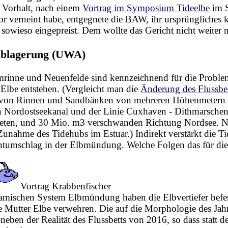
Vorhalt, nach einem
Vortrag im Symposium Tideelbe
im S
vor verneint habe, entgegnete die BAW, ihr ursprüngliches k
n sowieso eingepreist. Dem wollte das Gericht nicht weiter
ablagerung (UWA)
nne und Neuenfelde sind kennzeichnend für die Problem
e Elbe entstehen. (Vergleicht man die
Änderung des Flussbe
von Rinnen und Sandbänken von mehreren Höhenmetern 
 Nordostseekanal und der Linie Cuxhaven - Dithmarschen 
eten, und 30 Mio. m3 verschwanden Richtung Nordsee. Nu
Zunahme des Tidehubs im Estuar.) Indirekt verstärkt die
umschlag in der Elbmündung. Welche Folgen das für die F
Vortrag Krabbenfischer
mischen System Elbmündung haben die Elbvertiefer befe
ie Mutter Elbe verwehren. Die auf die Morphologie des 
t neben der Realität des Flussbetts von 2016, so dass sta