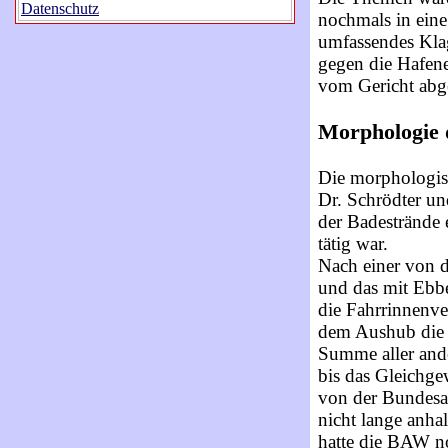
Datenschutz
nochmals in eine
umfassendes Klag
gegen die Hafene
vom Gericht abg
Morphologie
Die morphologis
Dr. Schrödter un
der Badestrände 
tätig war.
Nach einer von d
und das mit Ebbe
die Fahrrinnenve
dem Aushub die M
Summe aller and
bis das Gleichgew
von der Bundesa
nicht lange anh
hatte die BAW no