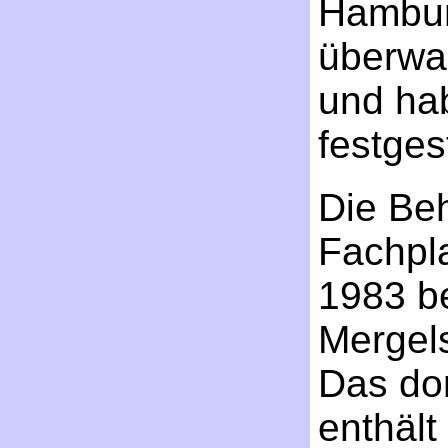
Hambur
überwa
und ha
festgest
Die Be
Fachpl
1983 be
Mergels
Das dor
enthält