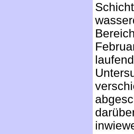
Schicht
wasser
Bereich 
Februar
laufen
Unters
verschi
abgesc
darübe
inwiewe