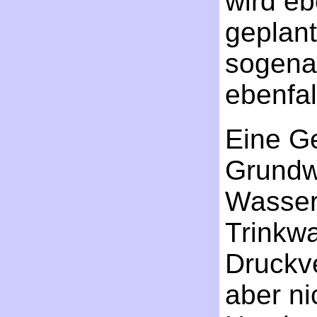
wird eb
geplan
sogena
ebenfal
Eine Ge
Grundw
Wasser
Trinkwa
Druckve
aber ni