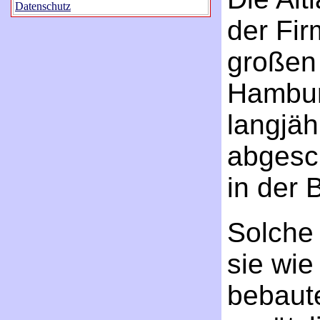
Datenschutz
der Fir
großen 
Hambur
langjäh
abgesc
in der 
Solche 
sie wie
bebaut