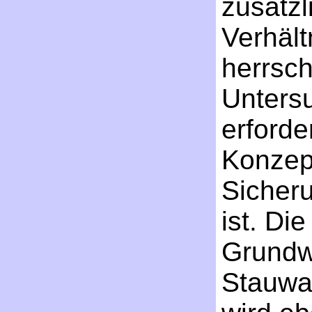
zusätzl
Verhält
herrsch
Unters
erford
Konzep
Sicheru
ist. Di
Grundw
Stauwa