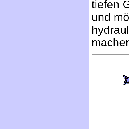
tiefen 
und mö
hydrau
machen