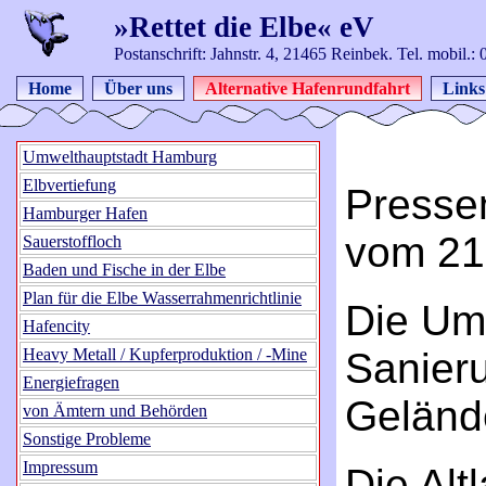
»Rettet die Elbe« eV
Postanschrift: Jahnstr. 4, 21465 Reinbek. Tel. mobil.
Home
Über uns
Alternative Hafenrundfahrt
Links
Umwelthauptstadt Hamburg
Elbvertiefung
Presse
Hamburger Hafen
vom 21
Sauerstoffloch
Baden und Fische in der Elbe
Plan für die Elbe Wasserrahmenrichtlinie
Die Umw
Hafencity
Heavy Metall / Kupferproduktion / -Mine
Sanier
Energiefragen
Geländ
von Ämtern und Behörden
Sonstige Probleme
Impressum
Die Alt