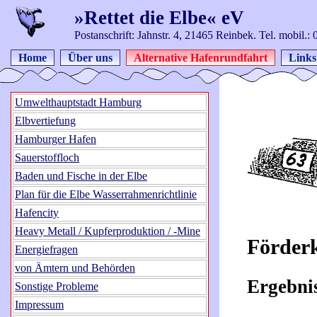
»Rettet die Elbe« eV
Postanschrift: Jahnstr. 4, 21465 Reinbek. Tel. mobil.
Home
Über uns
Alternative Hafenrundfahrt
Links
Umwelthauptstadt Hamburg
Elbvertiefung
Hamburger Hafen
Sauerstoffloch
Baden und Fische in der Elbe
Plan für die Elbe Wasserrahmenrichtlinie
Hafencity
Heavy Metall / Kupferproduktion / -Mine
Förderk
Energiefragen
von Ämtern und Behörden
Ergebnis
Sonstige Probleme
Impressum