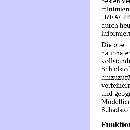
besten ve
minimiere
„REACH“ 
durch heu
informier
Die oben
nationale
vollständi
Schadstof
hinzuzufü
verfeiner
und geogr
Modellier
Schadstof
Funktio