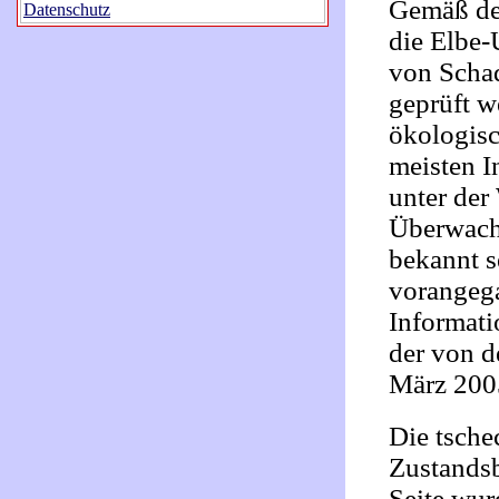
Gemäß der
Datenschutz
die Elbe-
von Schad
geprüft w
ökologis
meisten I
unter der
Überwach
bekannt s
vorangeg
Informati
der von d
März 200
Die tsche
Zustandsb
Seite wur