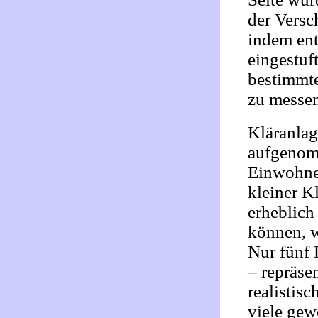
der Versc
indem ent
eingestuf
bestimmte
zu messen
Kläranlag
aufgenom
Einwohner
kleiner K
erheblich
können, 
Nur fünf 
– repräse
realistisc
viele gew