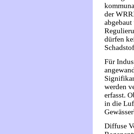
kommunal
der WRRL
abgebaut 
Regulier
dürfen ke
Schadstof
Für Indus
angewandt
Signifika
werden ve
erfasst.
in die Lu
Gewässerb
Diffuse V