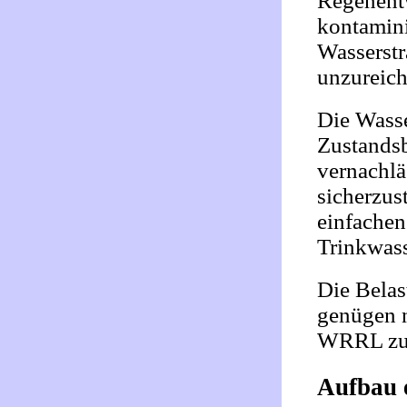
Regenent
kontamini
Wasserstr
unzureich
Die Wasse
Zustandsb
vernachlä
sicherzus
einfachen
Trinkwass
Die Belas
genügen n
WRRL zu 
Aufbau e