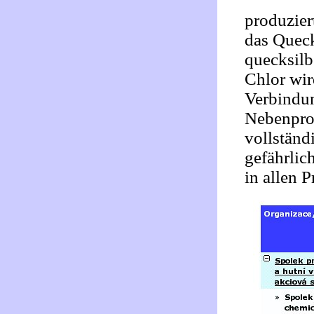
produzier
das Queck
quecksilb
Chlor wir
Verbindun
Nebenprod
vollständ
gefährlic
in allen 