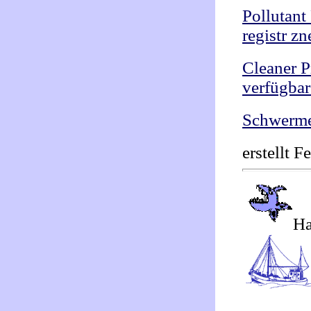
Pollutant
registr z
Cleaner P
verfügba
Schwermet
erstellt 
Ha