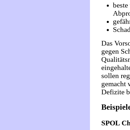
beste
Abpro
gefäh
Schad
Das Vorso
gegen Sch
Qualitäts
eingehalt
sollen re
gemacht w
Defizite 
Beispiel
SPOL Che