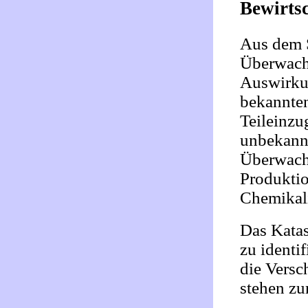
Bewirts
Aus dem S
Überwach
Auswirkun
bekannten
Teileinzu
unbekannt
Überwach
Produktio
Chemikal
Das Katas
zu identi
die Versc
stehen zu