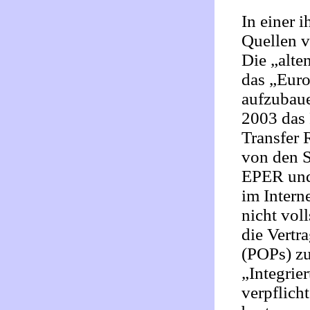
In einer i
Quellen v
Die „alte
das „Euro
aufzubau
2003 das 
Transfer 
von den S
EPER und
im Intern
nicht vol
die Vertra
(POPs) zu
„Integri
verpflich