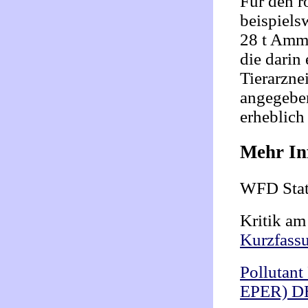
Für den r
beispiel
28 t Ammo
die darin
Tierarzne
angegebe
erheblich
Mehr In
WFD Stat
Kritik am
Kurzfass
Pollutant
EPER) D